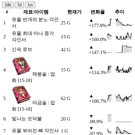
24h
7d
1m
#
재료/아이템
현재가
변화율
추이
유물 번개의 분노 각인
▲
1
25 G
+177.8%
서
유물 최대 마나 증가
▲
2
13 G
+160.0%
각인서
▲
신속 로브
3
42 G
+147.1%
▲
4
15 G
+114.3%
재봉술 : 업
화 [15-18]
▲
5
62 G
+106.7%
야금술 : 업
화 [15-18]
▼
빛나는 모닥불
6
20 G
-99.9%
▼
유물 부러진 뼈 각인서
7
1 G
-97.9%