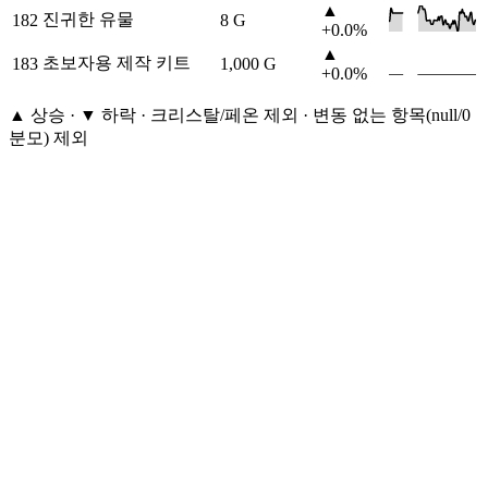
▲
진귀한 유물
182
8 G
+0.0%
▲
초보자용 제작 키트
183
1,000 G
+0.0%
▲ 상승 · ▼ 하락 · 크리스탈/페온 제외 · 변동 없는 항목(null/0
분모) 제외