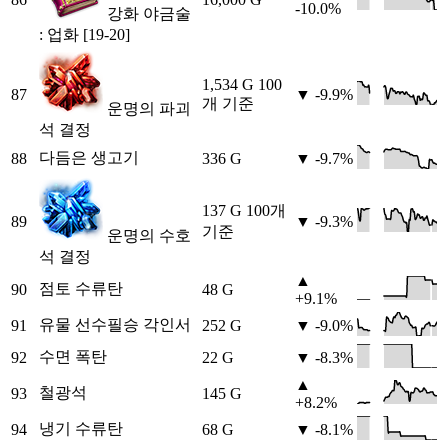
-10.0%
강화 야금술
: 업화 [19-20]
1,534 G
100
87
▼ -9.9%
개 기준
운명의 파괴
석 결정
다듬은 생고기
88
336 G
▼ -9.7%
137 G
100개
89
▼ -9.3%
기준
운명의 수호
석 결정
▲
점토 수류탄
90
48 G
+9.1%
유물 선수필승 각인서
91
252 G
▼ -9.0%
수면 폭탄
92
22 G
▼ -8.3%
▲
철광석
93
145 G
+8.2%
냉기 수류탄
94
68 G
▼ -8.1%