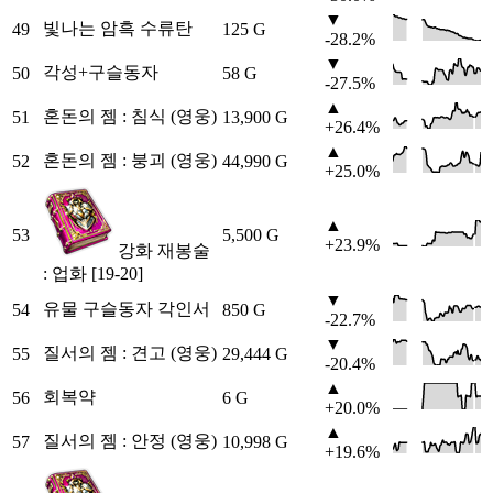
▼
빛나는 암흑 수류탄
49
125 G
-28.2%
▼
각성+구슬동자
50
58 G
-27.5%
▲
혼돈의 젬 : 침식 (영웅)
51
13,900 G
+26.4%
▲
혼돈의 젬 : 붕괴 (영웅)
52
44,990 G
+25.0%
▲
53
5,500 G
+23.9%
강화 재봉술
: 업화 [19-20]
▼
유물 구슬동자 각인서
54
850 G
-22.7%
▼
질서의 젬 : 견고 (영웅)
55
29,444 G
-20.4%
▲
회복약
56
6 G
+20.0%
▲
질서의 젬 : 안정 (영웅)
57
10,998 G
+19.6%