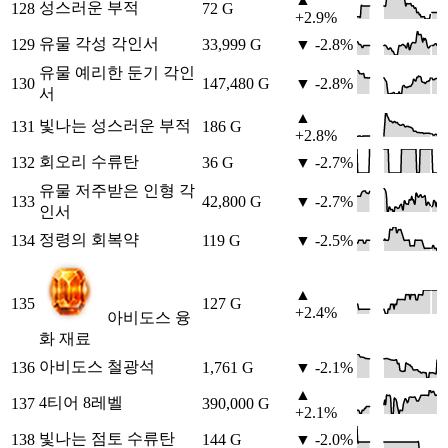
성스러운 부적
128
72 G
+2.9%
유물 각성 각인서
129
33,999 G
▼ -2.8%
유물 예리한 둔기 각인
130
147,480 G
▼ -2.8%
서
▲
빛나는 성스러운 부적
131
186 G
+2.8%
회오리 수류탄
132
36 G
▼ -2.7%
유물 저주받은 인형 각
133
42,800 G
▼ -2.7%
인서
정령의 회복약
134
119 G
▼ -2.5%
▲
135
127 G
+2.4%
아비도스 융
화 재료
아비도스 철광석
136
1,761 G
▼ -2.1%
▲
4티어 8레벨
137
390,000 G
+2.1%
빛나는 점토 수류탄
138
144 G
▼ -2.0%