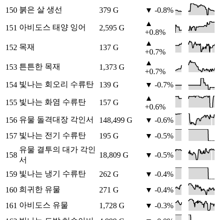
붉은 살 생선
150
379 G
▼ -0.8%
▲
아비도스 태양 잉어
151
2,595 G
+0.8%
▲
목재
152
137 G
+0.7%
▲
튼튼한 목재
153
1,373 G
+0.7%
빛나는 회오리 수류탄
154
139 G
▼ -0.7%
▲
빛나는 화염 수류탄
155
157 G
+0.6%
유물 돌격대장 각인서
156
148,499 G
▼ -0.6%
빛나는 전기 수류탄
157
195 G
▼ -0.5%
유물 결투의 대가 각인
158
18,809 G
▼ -0.5%
서
빛나는 냉기 수류탄
159
262 G
▼ -0.4%
희귀한 유물
160
271 G
▼ -0.4%
아비도스 유물
161
1,728 G
▼ -0.3%