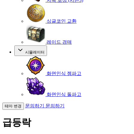
지옥 보상 (시즌3)
싱글코인 교환
레이드 경매
시뮬레이터
화면인식 젬파고
화면인식 돌파고
문의하기
문의하기
테마 변경
급등락