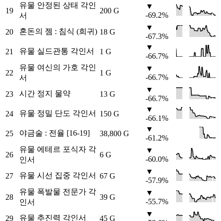
유물 안정된 상태 각인
▼
19
200 G
-69.2%
서
▼
혼돈의 젬 : 침식 (희귀)
20
18 G
-67.3%
▼
유물 실드관통 각인서
21
1 G
-66.7%
유물 여신의 가호 각인
▼
22
1 G
-66.7%
서
▼
시간 정지 물약
23
13 G
-66.7%
▼
유물 정밀 단도 각인서
24
150 G
-66.1%
▼
야금술 : 전율 [16-19]
25
38,800 G
-61.2%
유물 에테르 포식자 각
▼
26
6 G
-60.0%
인서
▼
유물 시선 집중 각인서
27
67 G
-57.9%
유물 폭발물 전문가 각
▼
28
39 G
-55.7%
인서
▼
유물 추진력 각인서
29
45 G