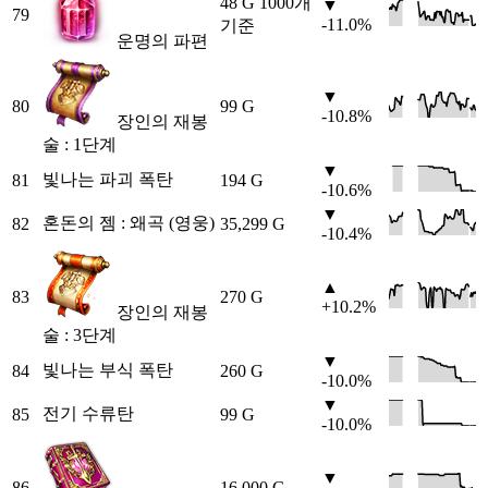
48 G
1000개
▼
79
-11.0%
기준
운명의 파편
▼
80
99 G
-10.8%
장인의 재봉
술 : 1단계
▼
빛나는 파괴 폭탄
81
194 G
-10.6%
▼
혼돈의 젬 : 왜곡 (영웅)
82
35,299 G
-10.4%
▲
83
270 G
+10.2%
장인의 재봉
술 : 3단계
▼
빛나는 부식 폭탄
84
260 G
-10.0%
▼
전기 수류탄
85
99 G
-10.0%
▼
86
16,000 G