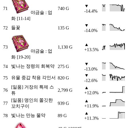
▼
71
740 G
-14.4%
야금술 : 업
화 [11-14]
▼
들꽃
72
135 G
-14.0%
▲
73
1,130 G
+13.5%
야금술 : 업
화 [19-20]
▼
빛나는 정령의 회복약
74
275 G
-13.0%
▼
유물 중갑 착용 각인서
75
820 G
-12.6%
[일품] 거장의 특제 스
▲
76
2,799 G
+12.0%
튜
[일품] 명인의 쫄깃한
▲
77
939 G
+11.9%
꼬치구이
▲
빛나는 만능 물약
78
89 G
+11.3%