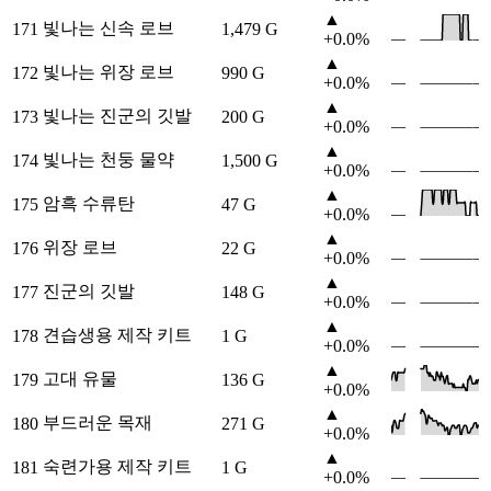
▲
빛나는 신속 로브
171
1,479 G
+0.0%
▲
빛나는 위장 로브
172
990 G
+0.0%
▲
빛나는 진군의 깃발
173
200 G
+0.0%
▲
빛나는 천둥 물약
174
1,500 G
+0.0%
▲
암흑 수류탄
175
47 G
+0.0%
▲
위장 로브
176
22 G
+0.0%
▲
진군의 깃발
177
148 G
+0.0%
▲
견습생용 제작 키트
178
1 G
+0.0%
▲
고대 유물
179
136 G
+0.0%
▲
부드러운 목재
180
271 G
+0.0%
▲
숙련가용 제작 키트
181
1 G
+0.0%