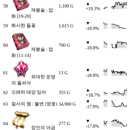
▲
58
1,100 G
+19.3%
재봉술 : 업
화 [19-20]
▼
화사한 들꽃
59
1,615 G
-18.9%
▼
60
700 G
-18.8%
재봉술 : 업
화 [11-14]
▼
61
13 G
-18.8%
위대한 운명
의 돌파석
▲
오레하 태양 잉어
62
355 G
+18.7%
▼
질서의 젬 : 불변 (영웅)
63
34,900 G
-17.9%
▼
64
277 G
-17.8%
장인의 야금