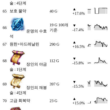
술 : 4단계
▲
보호 물약
65
40 G
+17.6%
19 G
100개
▼
66
-17.4%
기준
운명의 수호
석
▲
원한+아드레날린
67
290 G
+16.5%
▼
68
112 G
-15.8%
장인의 야금
술 : 1단계
▼
69
397 G
-15.5%
장인의 재봉
술 : 4단계
▲
고급 회복약
70
23 G
+15.0%