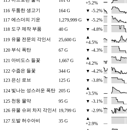
115
101 G
+5.2%
두툼한 생고기
116
164 G
▼ -5.2%
에스더의 기운
117
1,279,999 G
▼ -5.2%
도구 제작 부품
118
40 G
▼ -4.8%
▲
유물 전문의 각인서
119
25,600 G
+4.5%
부식 폭탄
120
67 G
▼ -4.3%
▲
아비도스 들꽃
121
1,667 G
+4.2%
수줍은 들꽃
122
344 G
▼ -4.2%
은신 로브
123
125 G
▼ -3.8%
▲
빛나는 성스러운 폭탄
124
205 G
+3.5%
천둥 물약
125
95 G
▼ -3.1%
유물 슈퍼 차지 각인서
126
19,799 G
▼ -2.9%
▲
도발 허수아비
127
35 G
+2.9%
▲