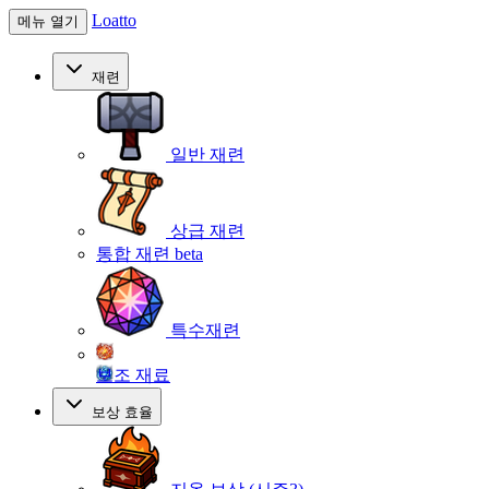
Loatto
메뉴 열기
재련
일반 재련
상급 재련
통합 재련
beta
특수재련
보조 재료
보상 효율