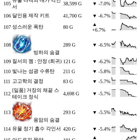
유물 타격의 대가 각인
105
38,599 G
▼ -7.0%
서
달인용 제작 키트
106
41,700 G
▼ -6.7%
▲
성스러운 폭탄
107
80 G
+6.7%
108
289 G
▼ -6.5%
빙하의 숨결
질서의 젬 : 안정 (희귀)
109
121 G
▼ -6.2%
빛나는 섬광 수류탄
110
211 G
▼ -5.8%
고고학의 결정
111
83 G
▼ -5.7%
[일품] 거장의 채끝 스
112
4,698 G
▼ -5.7%
테이크 정식
113
293 G
▼ -5.5%
용암의 숨결
유물 정기 흡수 각인서
114
420 G
▼ -5.4%
▲
아드로핀 물약