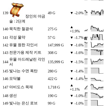
139
49 G
▼ -2.0%
장인의 야금
술 : 2단계
▲
묵직한 철광석
140
275 G
+1.9%
각성 물약
141
57 G
▼ -1.7%
유물 원한 각인서
142
147,999 G
▼ -1.6%
전문가용 제작 키트
143
308 G
▼ -1.6%
유물 아드레날린 각인
144
135,999 G
▼ -1.5%
서
빛나는 수면 폭탄
145
280 G
▼ -1.4%
모닥불
146
422 G
▼ -1.4%
▲
아비도스 목재
147
1,718 G
+1.1%
생선
148
190 G
▼ -1.0%
빛나는 은신 로브
149
99 G
▼ -1.0%