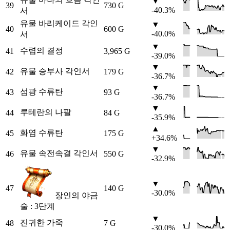
▼
39
730 G
-40.3%
서
유물 바리케이드 각인
▼
40
600 G
-40.0%
서
▼
수렵의 결정
41
3,965 G
-39.0%
▼
유물 승부사 각인서
42
179 G
-36.7%
▼
섬광 수류탄
43
93 G
-36.7%
▼
루테란의 나팔
44
84 G
-35.9%
▲
화염 수류탄
45
175 G
+34.6%
▼
유물 속전속결 각인서
46
550 G
-32.9%
▼
47
140 G
-30.0%
장인의 야금
술 : 3단계
▼
진귀한 가죽
48
7 G
-30.0%