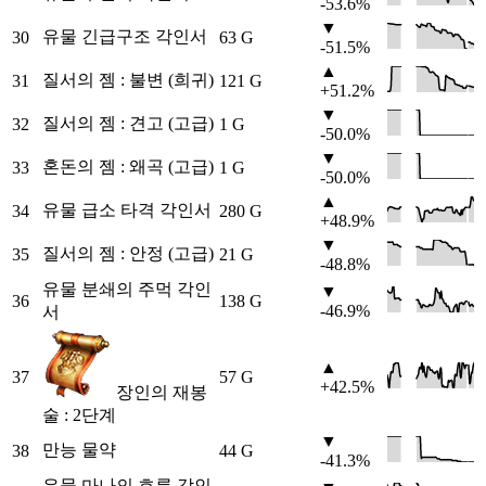
-53.6%
▼
유물 긴급구조 각인서
30
63 G
-51.5%
▲
질서의 젬 : 불변 (희귀)
31
121 G
+51.2%
▼
질서의 젬 : 견고 (고급)
32
1 G
-50.0%
▼
혼돈의 젬 : 왜곡 (고급)
33
1 G
-50.0%
▲
유물 급소 타격 각인서
34
280 G
+48.9%
▼
질서의 젬 : 안정 (고급)
35
21 G
-48.8%
유물 분쇄의 주먹 각인
▼
36
138 G
-46.9%
서
▲
37
57 G
+42.5%
장인의 재봉
술 : 2단계
▼
만능 물약
38
44 G
-41.3%
유물 마나의 흐름 각인